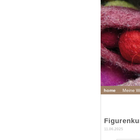
home
Meine We
Figurenku
11.06.2025