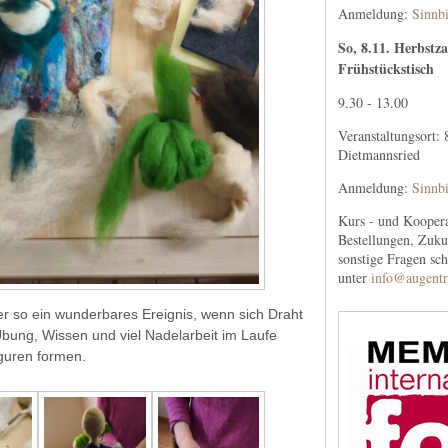
Anmeldung:
Sinnbi
So, 8.11. Herbstz
Frühstückstisch
9.30 - 13.00
Veranstaltungsort:
Dietmannsried
Anmeldung:
Sinnbi
Kurs - und Koopera
Bestellungen, Zuku
sonstige Fragen sc
unter
info@augentr
er so ein wunderbares Ereignis, wenn sich Draht
bung, Wissen und viel Nadelarbeit im Laufe
guren formen.