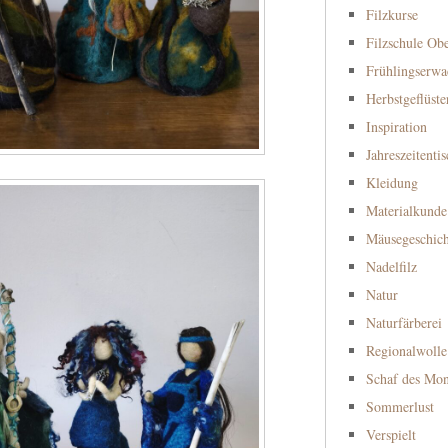
Filzkurse
Filzschule Obe
Frühlingserwa
Herbstgeflüste
Inspiration
Jahreszeitenti
Kleidung
Materialkunde
Mäusegeschic
Nadelfilz
Natur
Naturfärberei
Regionalwolle
Schaf des Mon
Sommerlust
Verspielt