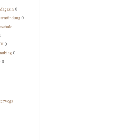
Magazin
0
Isarmündung
0
hschule
0
MV
0
aubing
0
r
0
terwegs