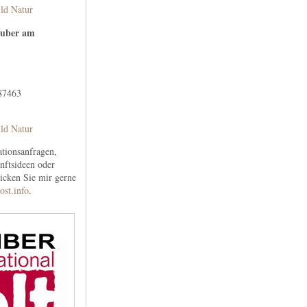
ld Natur
auber am
 87463
ld Natur
tionsanfragen,
nftsideen oder
hicken Sie mir gerne
ost.info
.