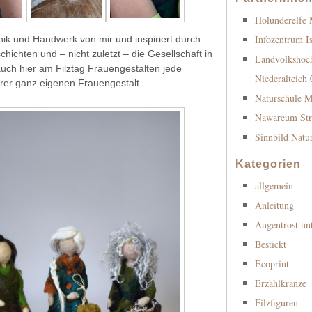
Holunderelfe 
Infozentrum 
hnik und Handwerk von mir und inspiriert durch
chichten und – nicht zuletzt – die Gesellschaft in
Landvolkshoc
ch hier am Filztag Frauengestalten jede
Niederalteich
hrer ganz eigenen Frauengestalt.
Naturschule 
Nawareum Str
Sinnbild Natu
Kategorien
allgemein
Anleitung
Augentrost un
Bestickt
Ecoprint
Erzählkränze
Filzfiguren