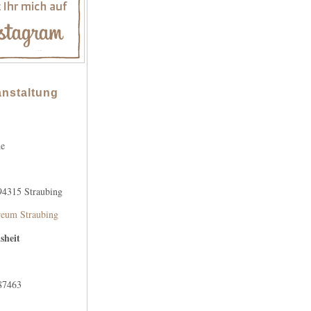
anstaltung
he
 94315 Straubing
eum Straubing
sheit
 87463