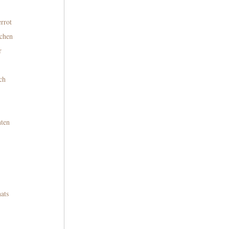
rrot
chen
r
sch
hten
ats