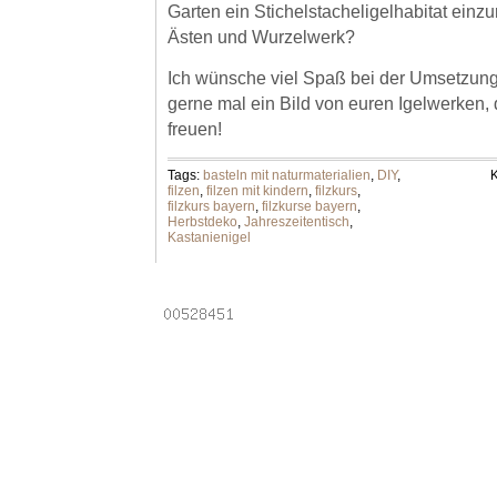
Garten ein Stichelstacheligelhabitat einzu
Ästen und Wurzelwerk?
Ich wünsche viel Spaß bei der Umsetzung
gerne mal ein Bild von euren Igelwerken,
freuen!
Tags:
basteln mit naturmaterialien
,
DIY
,
K
filzen
,
filzen mit kindern
,
filzkurs
,
filzkurs bayern
,
filzkurse bayern
,
Herbstdeko
,
Jahreszeitentisch
,
Kastanienigel
Powered by
Laptops
.
Email addresses
.
Online pha