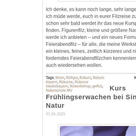
Ich denke, es kann noch lange, sehr lange
ich müde werde, euch in eurer Filzreise z
schon sehr bald werdet ihr das neue Kur
finden. Figurenfilz, kleine und größere Na
werde ich anbieten – und ein neues Form
Feierabendfilz – für alle, die meine Werks
ein kleines, feines, zeitlich kürzeres und n
forderndes Feierabendfilzchen kennenlern
auch wiedersehen wollen.
Tags:
filzen
,
filzfigur
,
filzkurs
,
filzkurs
K
bayern
,
filzkurse
,
filzkurse
niederbayern
,
filzworkshop
,
gefilzt
,
Kurs
Naturschule MV
Frühlingserwachen bei Si
Natur
01.06.2025