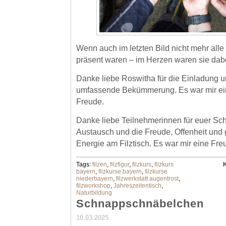
Wenn auch im letzten Bild nicht mehr all
präsent waren – im Herzen waren sie dab
Danke liebe Roswitha für die Einladung 
umfassende Bekümmerung. Es war mir ei
Freude.
Danke liebe Teilnehmerinnen für euer Scha
Austausch und die Freude, Offenheit un
Energie am Filztisch. Es war mir eine Fre
Tags:
filzen
,
filzfigur
,
filzkurs
,
filzkurs
K
bayern
,
filzkurse bayern
,
filzkurse
niederbayern
,
filzwerkstatt augentrost
,
filzworkshop
,
Jahreszeitentisch
,
Naturbildung
Schnappschnäbelchen
10.03.2025