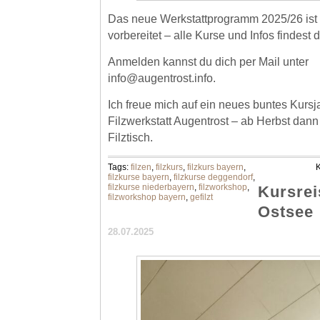
Das neue Werkstattprogramm 2025/26 ist 
vorbereitet – alle Kurse und Infos findest 
Anmelden kannst du dich per Mail unter
info@augentrost.info.
Ich freue mich auf ein neues buntes Kursj
Filzwerkstatt Augentrost – ab Herbst da
Filztisch.
Tags:
filzen
,
filzkurs
,
filzkurs bayern
,
K
filzkurse bayern
,
filzkurse deggendorf
,
filzkurse niederbayern
,
filzworkshop
,
Kursrei
filzworkshop bayern
,
gefilzt
Ostsee
28.07.2025