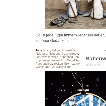
So ist jede Figur immer wieder ein neuer 
schöner Gedanken.
Tags:
filzen
,
filzfigur
,
filzgestalter
,
K
filzkrippe
,
filzpuppe
,
filzspielzeug
,
Jahreszeitentisch
,
Krippenfiguren
,
Rabenw
Krippenfiguren aus Filz
,
Nadelfilz
,
Puppenspiel
,
trocken filzen
,
waldorf
,
06.12.2020
Wollfiguren
,
wollwickelfigur