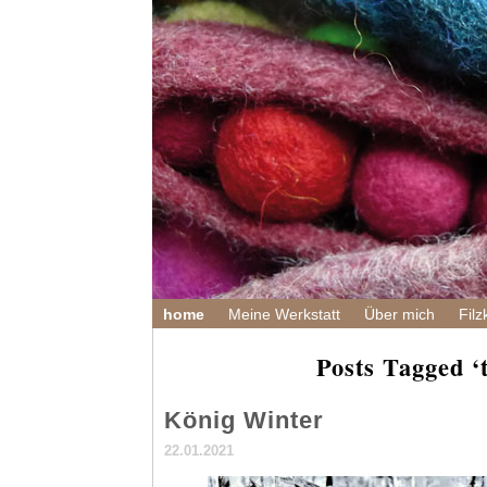
home
Meine Werkstatt
Über mich
Filz
Posts Tagged ‘t
König Winter
22.01.2021