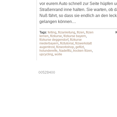
vor eurem Auto schnell zur Seite hüpfen 
Straßenrand inne halten. Sie warten, ob d
Nuß fährt, so dass sie endlich an den lec
gelangen können…
Tags:
felting
,
filzanleitung
,
filzen
,
filzen
K
lernen
,
filzkurse
,
filzkurse bayern
,
filzkurse deggendorf
,
filzkurse
niederbayern
,
filztutorial
,
filzwerkstatt
augentrost
,
filzworkshop
,
gefilzt
,
holunderelfe
,
Nadelfilz
,
trocken filzen
,
upcycling
,
wolle
Powered by
Laptops
.
Email addresses
.
Online pha