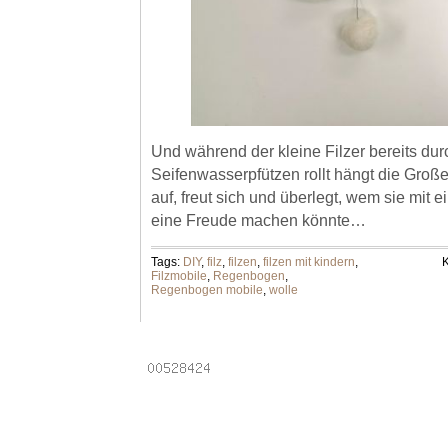
Und während der kleine Filzer bereits dur
Seifenwasserpfützen rollt hängt die Groß
auf, freut sich und überlegt, wem sie mit
eine Freude machen könnte…
Tags:
DIY
,
filz
,
filzen
,
filzen mit kindern
,
K
Filzmobile
,
Regenbogen
,
Regenbogen mobile
,
wolle
Powered by
Laptops
.
Email addresses
.
Online pha