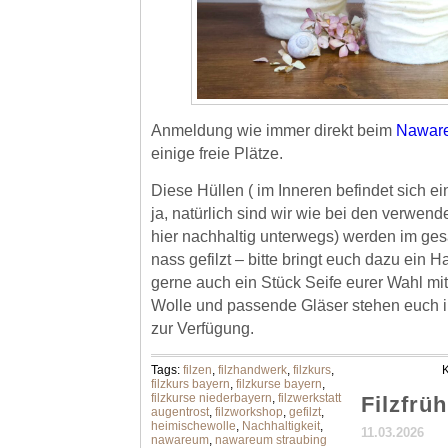
Anmeldung wie immer direkt beim
Nawar
einige freie Plätze.
Diese Hüllen ( im Inneren befindet sich e
ja, natürlich sind wir wie bei den verwen
hier nachhaltig unterwegs) werden im ge
nass gefilzt – bitte bringt euch dazu ein 
gerne auch ein Stück Seife eurer Wahl mi
Wolle und passende Gläser stehen euch i
zur Verfügung.
Tags:
filzen
,
filzhandwerk
,
filzkurs
,
K
filzkurs bayern
,
filzkurse bayern
,
filzkurse niederbayern
,
filzwerkstatt
Filzfrüh
augentrost
,
filzworkshop
,
gefilzt
,
heimischewolle
,
Nachhaltigkeit
,
11.03.2026
nawareum
,
nawareum straubing