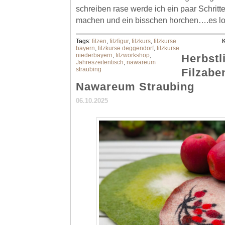
schreiben rase werde ich ein paar Schrit
machen und ein bisschen horchen….es lo
Tags:
filzen
,
filzfigur
,
filzkurs
,
filzkurse
K
bayern
,
filzkurse deggendorf
,
filzkurse
niederbayern
,
filzworkshop
,
Herbstl
Jahreszeitentisch
,
nawareum
straubing
Filzabe
Nawareum Straubing
06.10.2025