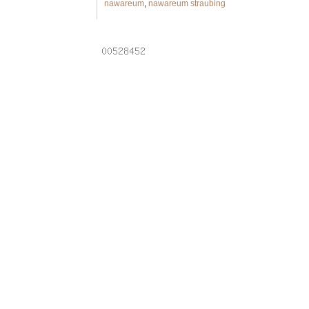
nawareum
,
nawareum straubing
Powered by
Laptops
.
Email addresses
.
Online pha