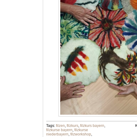
Tags:
filzen
,
filzkurs
,
filzkurs bayern
,
K
filzkurse bayern
,
filzkurse
niederbayern
,
filzworkshop
,