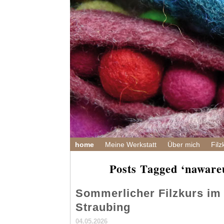
home
Meine Werkstatt
Über mich
Filz
Posts Tagged ‘naware
Sommerlicher Filzkurs i
Straubing
04.05.2026