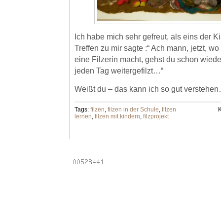
Ich habe mich sehr gefreut, als eins der K
Treffen zu mir sagte :“ Ach mann, jetzt, w
eine Filzerin macht, gehst du schon wieder
jeden Tag weitergefilzt…“
Weißt du – das kann ich so gut verstehen
Tags:
filzen
,
filzen in der Schule
,
filzen
K
lernen
,
filzen mit kindern
,
filzprojekt
Powered by
Laptops
.
Email addresses
.
Online pha