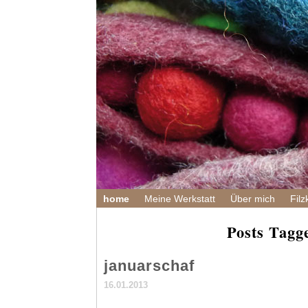
home
Meine Werkstatt
Über mich
Filz
Posts Tagg
januarschaf
16.01.2013