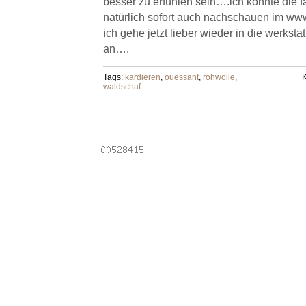
besser zu erfühlen sein….ich könnte die f
natürlich sofort auch nachschauen im www
ich gehe jetzt lieber wieder in die werksta
an….
Tags:
kardieren
,
ouessant
,
rohwolle
,
K
waldschaf
Powered by
Laptops
.
Email addresses
.
Online pha