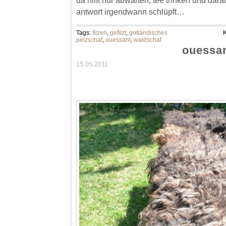
da hilft nur abwarten, tee trinken und dara
antwort irgendwann schlüpft…
Tags:
filzen
,
gefilzt
,
gotländisches
K
pelzschaf
,
ouessant
,
waldschaf
ouessa
15.05.2011