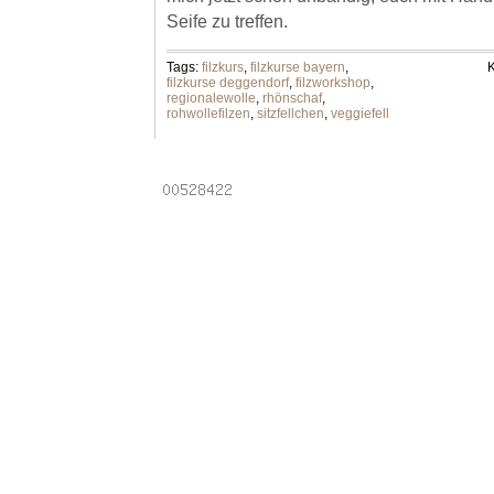
Seife zu treffen.
Tags:
filzkurs
,
filzkurse bayern
,
K
filzkurse deggendorf
,
filzworkshop
,
regionalewolle
,
rhönschaf
,
rohwollefilzen
,
sitzfellchen
,
veggiefell
Powered by
Laptops
.
Email addresses
.
Online pha