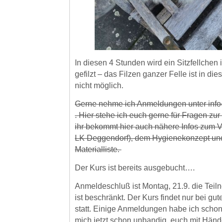
In diesen 4 Stunden wird ein Sitzfellchen 
gefilzt – das Filzen ganzer Felle ist in di
nicht möglich.
Gerne nehme ich Anmeldungen unter info
. Hier stehe ich euch gerne für Fragen zu
ihr bekommt hier auch nähere Infos zum Ve
LK Deggendorf), dem Hygienekonzept un
Materialliste.
Der Kurs ist bereits ausgebucht….
Anmeldeschluß ist Montag, 21.9. die Tei
ist beschränkt. Der Kurs findet nur bei gut
statt. Einige Anmeldungen habe ich schon
mich jetzt schon unbandig, euch mit Händ