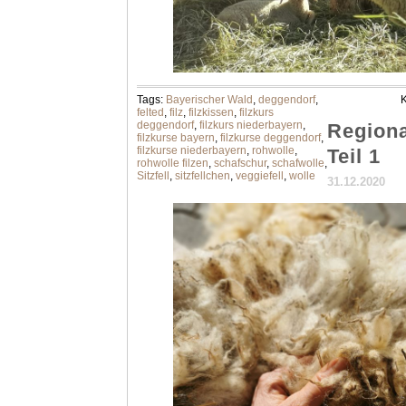
Tags:
Bayerischer Wald
,
deggendorf
,
K
felted
,
filz
,
filzkissen
,
filzkurs
deggendorf
,
filzkurs niederbayern
,
Regiona
filzkurse bayern
,
filzkurse deggendorf
,
filzkurse niederbayern
,
rohwolle
,
Teil 1
rohwolle filzen
,
schafschur
,
schafwolle
,
Sitzfell
,
sitzfellchen
,
veggiefell
,
wolle
31.12.2020