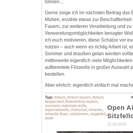
lohnen…
Gerne zeige ich im nächsten Beitrag das 
Mühen, erzähle etwas zur Beschaffenheit 
Fasern, zur weiteren Verarbeitung und zu
Verwendungsmöglichkeiten besagter Woll
ich euch motivieren, diese Schätze vor eu
nutzen – auch wenn es richtig Arbeit ist, ei
Sommer und draußen getan werden sollt
mittlerweile eigentlich viele Möglichkeiten 
aufbereitete Filzwolle in großer Auswahl p
bestellen.
Aber ehrlich: eigentlich einfach mal mache
Tags:
filzkurs
,
filzkurs bayern
,
filzkurs
K
deggendorf
,
filzworkshop bayern
,
ouessant
,
regionale wolle
,
Open Ai
regionalewolle
,
rhönschaf
,
rohwolle
,
rohwolle filzen
,
sitzfellchen
,
veggiefell
,
Sitzfel
wolle
31.08.2020