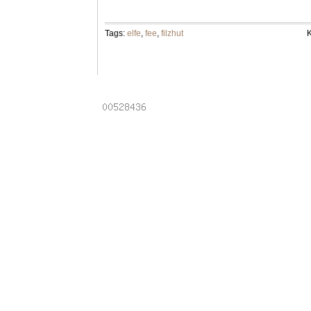
Tags:
elfe
,
fee
,
filzhut
K
Powered by
Laptops
.
Email addresses
.
Online pha