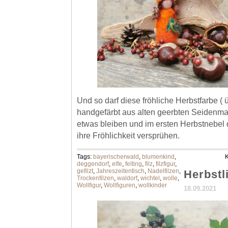
Und so darf diese fröhliche Herbstfarbe ( 
handgefärbt aus alten geerbten Seidenma
etwas bleiben und im ersten Herbstnebel
ihre Fröhlichkeit versprühen.
Tags:
bayerischerwald
,
blumenkind
,
K
deggendorf
,
elfe
,
felting
,
filz
,
filzfigur
,
gefilzt
,
Jahreszeitentisch
,
Nadelfilzen
,
Herbstl
Trockenfilzen
,
waldorf
,
wichtel
,
wolle
,
Wollfigur
,
Wollfiguren
,
wollkinder
18.09.2021