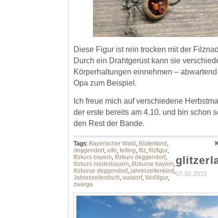
Diese Figur ist rein trocken mit der Filznad
Durch ein Drahtgerüst kann sie verschie
Körperhaltungen einnehmen – abwartend
Opa zum Beispiel.
Ich freue mich auf verschiedene Herbst
der erste bereits am 4.10. und bin schon 
den Rest der Bande.
Tags:
Bayerischer Wald
,
Blütenkind
,
K
deggendorf
,
elfe
,
felting
,
filz
,
filzfigur
,
filzkurs bayern
,
filzkurs deggendorf
,
glitzer
filzkurs niederbayern
,
filzkurse bayern
,
filzkurse deggendorf
,
jahreszeitenkind
,
07.02.2015
Jahreszeitentisch
,
waldorf
,
Wollfigur
,
zwerge